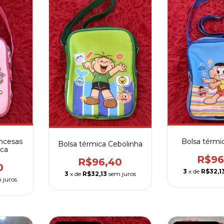
incesas
Bolsa térmi
Bolsa térmica Cebolinha
ca
R$96
R$96,40
0
3
x de
R$32,1
3
x de
R$32,13
sem juros
 juros