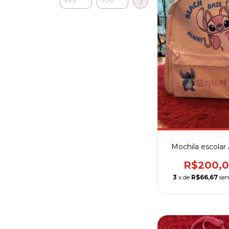
Mochila escolar
R$200,
3
x de
R$66,67
sem