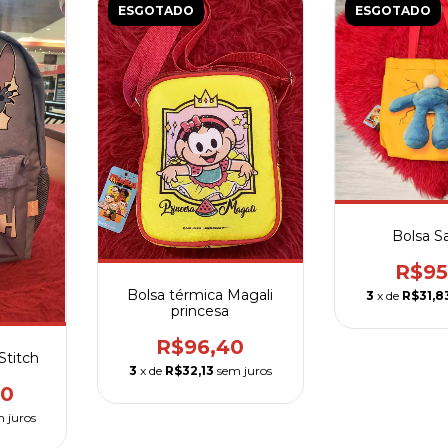
ESGOTADO
ESGOTADO
Bolsa S
R$95
Bolsa térmica Magali
3
x de
R$31,8
princesa
R$96,40
Stitch
3
x de
R$32,13
sem juros
00
 juros