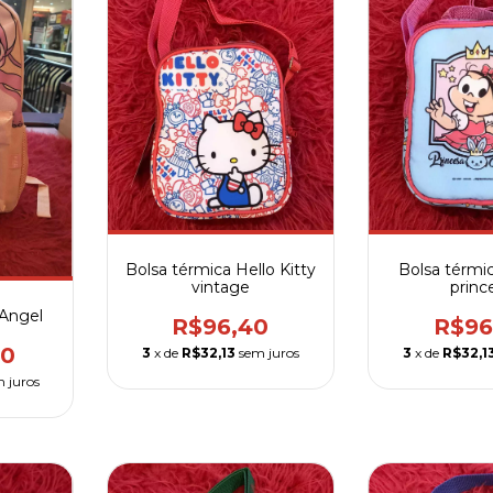
Bolsa térmica Hello Kitty
Bolsa térmi
vintage
princ
 Angel
R$96,40
R$96
00
3
x de
R$32,13
sem juros
3
x de
R$32,1
 juros