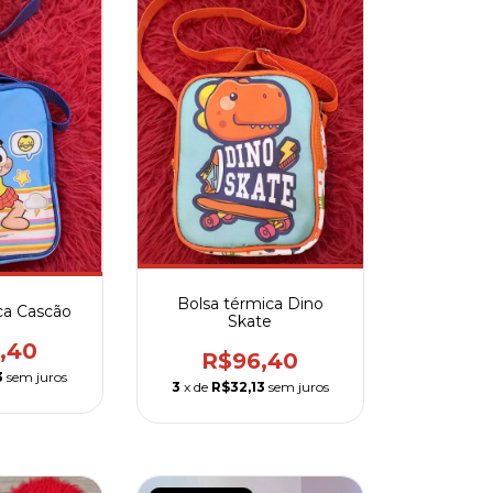
Bolsa térmica Dino
ca Cascão
Skate
,40
R$96,40
3
sem juros
3
x de
R$32,13
sem juros