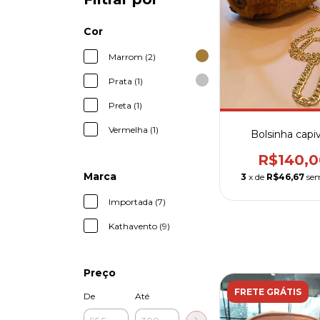
Cor
Marrom (2)
Prata (1)
Preta (1)
Vermelha (1)
Bolsinha capi
R$140,0
Marca
3
x de
R$46,67
sem
Importada (7)
Kathavento (9)
Preço
FRETE GRÁTIS
De
Até