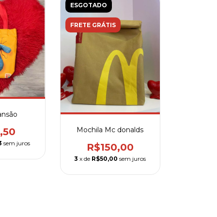
ESGOTADO
FRETE GRÁTIS
ansão
Mochila Mc donalds
,50
3
sem juros
R$150,00
3
x de
R$50,00
sem juros