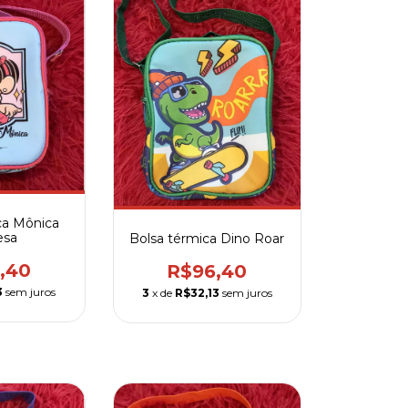
ca Mônica
esa
Bolsa térmica Dino Roar
,40
R$96,40
3
sem juros
3
x de
R$32,13
sem juros