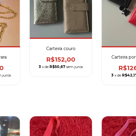
Carteira couro
vara
Carteira por
R$152,00
0
R$12
3
x de
R$50,67
sem juros
 juros
3
x de
R$42,1