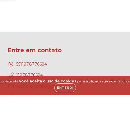
Entre em contato
5511978776694
11978776694
or este site
você aceita o uso de cookies
para agilizar a sua experiência
sis.store.jundiai@gmail.com
ENTENDI
AV. 9 de Julho, 1155 - Chacara Urbana, Jundiai SP,
13200-702, Brasil