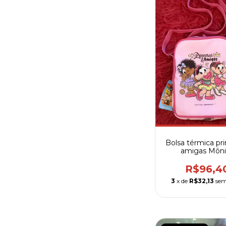
Bolsa térmica pr
amigas Môni
R$96,4
3
x de
R$32,13
sem