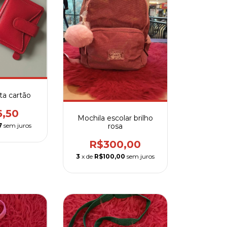
ta cartão
6,50
Mochila escolar brilho
rosa
7
sem juros
R$300,00
3
x de
R$100,00
sem juros