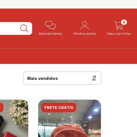
0
Atendimento
Minha conta
Meu carrinho
S
FRETE GRÁTIS