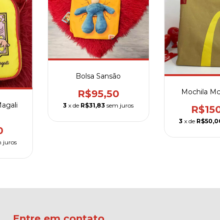
Bolsa Sansão
Mochila Mc
R$95,50
agali
3
x de
R$31,83
sem juros
R$15
3
x de
R$50,0
0
 juros
Entre em contato