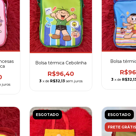
incesas
Bolsa térmi
Bolsa térmica Cebolinha
ca
R$96
R$96,40
0
3
x de
R$32,1
3
x de
R$32,13
sem juros
 juros
ESGOTADO
ESGOTADO
FRETE GRÁTI