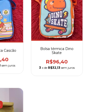
Bolsa térmica Dino
ca Cascão
Skate
,40
R$96,40
3
sem juros
3
x de
R$32,13
sem juros
S