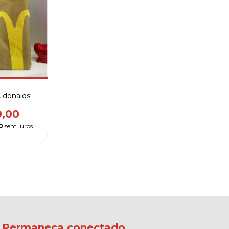
 donalds
0,00
0
sem juros
Permaneça conectado