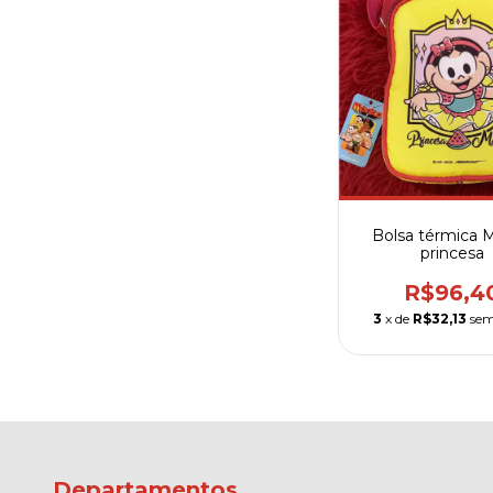
Bolsa térmica M
princesa
R$96,4
3
x de
R$32,13
sem
Departamentos