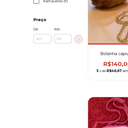
Kathavento (9)
Preço
De
Até
Bolsinha capi
R$140,0
3
x de
R$46,67
sem