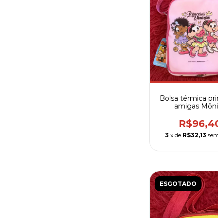
Bolsa térmica pr
amigas Môni
R$96,4
3
x de
R$32,13
sem
ESGOTADO