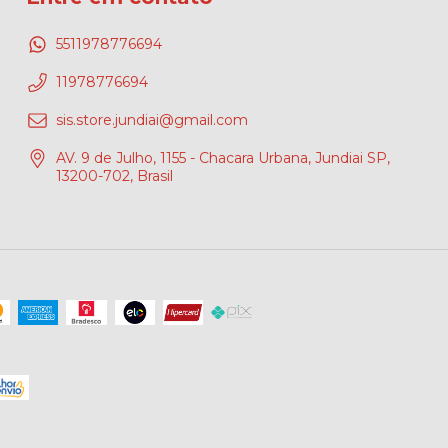
5511978776694
11978776694
sis.store.jundiai@gmail.com
AV. 9 de Julho, 1155 - Chacara Urbana, Jundiai SP,
13200-702, Brasil