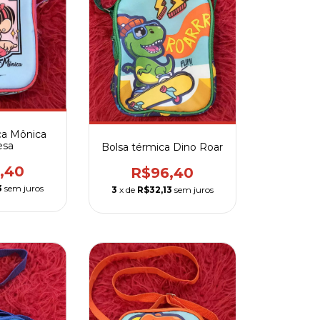
ca Mônica
esa
Bolsa térmica Dino Roar
,40
R$96,40
3
sem juros
3
x de
R$32,13
sem juros