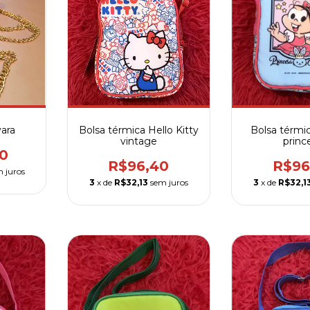
vara
Bolsa térmica Hello Kitty
Bolsa térmi
vintage
princ
0
R$96,40
R$96
 juros
3
x de
R$32,13
sem juros
3
x de
R$32,1