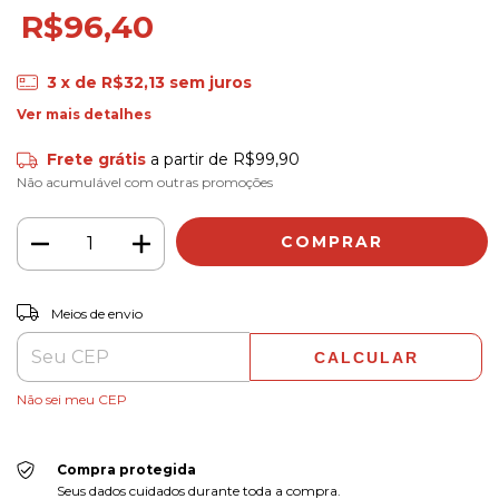
R$96,40
3
x de
R$32,13
sem juros
Ver mais detalhes
Frete grátis
a partir de
R$99,90
Não acumulável com outras promoções
ALTERAR CEP
Entregas para o CEP:
Meios de envio
CALCULAR
Não sei meu CEP
Compra protegida
Seus dados cuidados durante toda a compra.