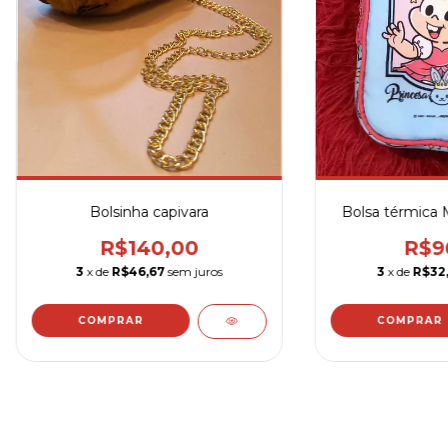
Bolsinha capivara
Bolsa térmica 
R$140,00
R$9
3
x de
R$46,67
sem juros
3
x de
R$32,