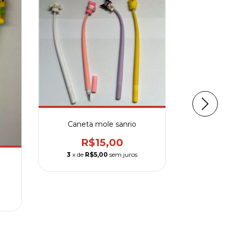
Caneta mole sanrio
Caneta 
R$15,00
3
x de
R$5,00
sem juros
3
x d