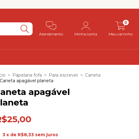
0
Atendimento
Minha conta
Meu carrinho
cio
>
Papelaria fofa
>
Para escrever
>
Caneta
Caneta apagável planeta
aneta apagável
laneta
R$25,00
3
x de
R$8,33
sem juros