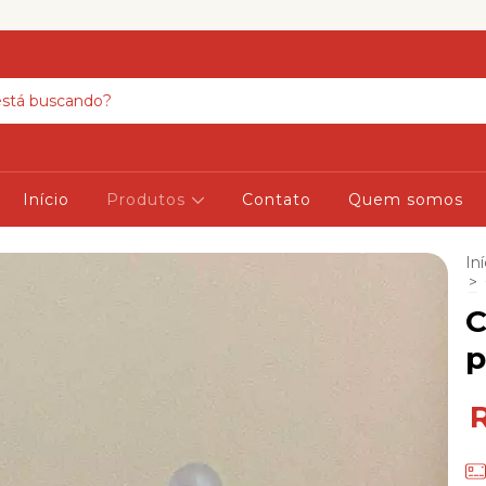
Início
Produtos
Contato
Quem somos
Iní
>
C
p