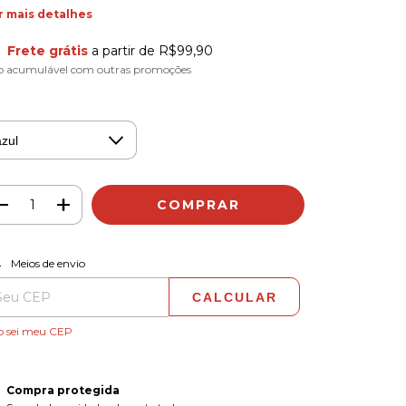
r mais detalhes
Frete grátis
a partir de
R$99,90
o acumulável com outras promoções
ALTERAR CEP
regas para o CEP:
Meios de envio
CALCULAR
o sei meu CEP
Compra protegida