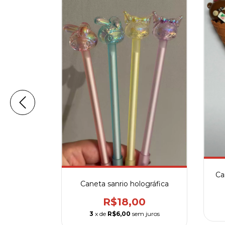
lo de lã
0
Ca
 juros
Caneta sanrio holográfica
R$18,00
3
x de
R$6,00
sem juros