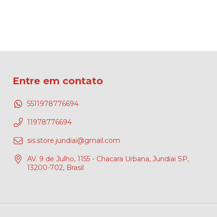
Entre em contato
5511978776694
11978776694
sis.store.jundiai@gmail.com
AV. 9 de Julho, 1155 - Chacara Urbana, Jundiai SP,
13200-702, Brasil