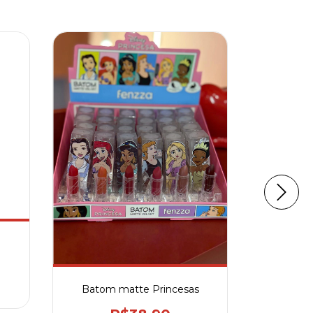
Lip
2
x d
Batom matte Princesas