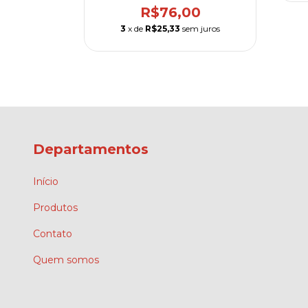
0
R$76,00
m juros
3
x de
R$25,33
sem juros
Departamentos
Início
Produtos
Contato
Quem somos