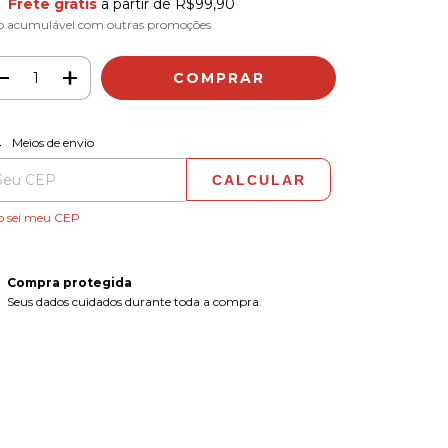
Frete grátis
a partir de
R$99,90
o acumulável com outras promoções
ALTERAR CEP
regas para o CEP:
Meios de envio
CALCULAR
o sei meu CEP
Compra protegida
Seus dados cuidados durante toda a compra.