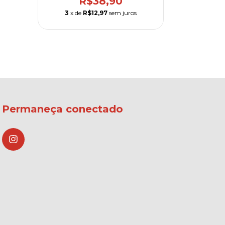
R$38,90
3
x de
R$12,97
sem juros
Permaneça conectado