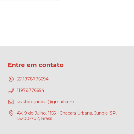
Entre em contato
5511978776694
11978776694
sis.store.jundiai@gmail.com
AV. 9 de Julho, 1155 - Chacara Urbana, Jundiai SP,
13200-702, Brasil