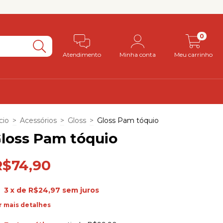
0
Atendimento
Minha conta
Meu carrinho
cio
>
Acessórios
>
Gloss
>
Gloss Pam tóquio
loss Pam tóquio
R$74,90
3
x de
R$24,97
sem juros
r mais detalhes