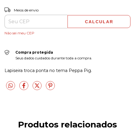
ALTERAR CEP
Entregas para o CEP:
Meios de envio
CALCULAR
Não sei meu CEP
Compra protegida
Seus dados cuidados durante toda a compra.
Lapiseira troca ponta no tema Peppa Pig.
Produtos relacionados