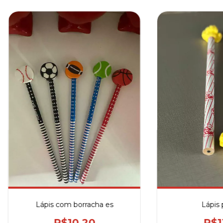
Lápis com borracha es
Lápis 
R$10,20
R$1