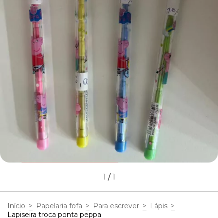
1
/
1
Início
>
Papelaria fofa
>
Para escrever
>
Lápis
>
Lapiseira troca ponta peppa