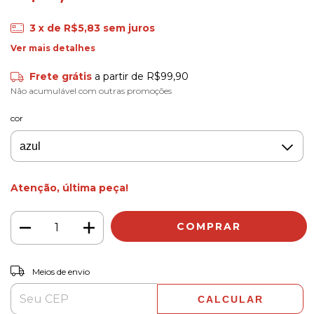
3
x de
R$5,83
sem juros
Ver mais detalhes
Frete grátis
a partir de
R$99,90
Não acumulável com outras promoções
cor
Atenção, última peça!
ALTERAR CEP
Entregas para o CEP:
Meios de envio
CALCULAR