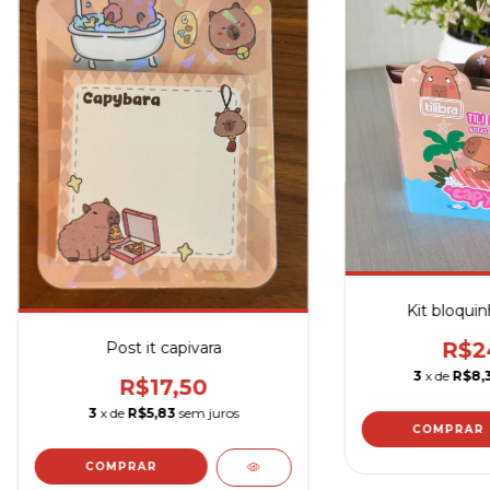
Kit bloquin
R$2
Post it capivara
3
x de
R$8,
R$17,50
3
x de
R$5,83
sem juros
COMPRAR